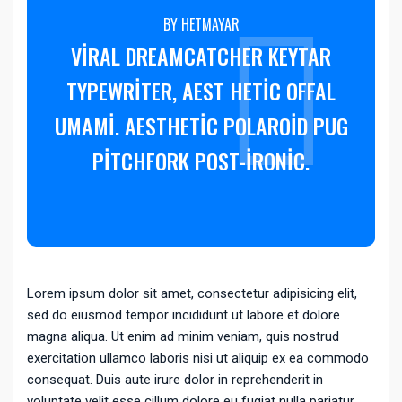
BY HETMAYAR
VIRAL DREAMCATCHER KEYTAR
TYPEWRITER, AEST HETIC OFFAL
UMAMI. AESTHETIC POLAROID PUG
PITCHFORK POST-IRONIC.
Lorem ipsum dolor sit amet, consectetur adipisicing elit,
sed do eiusmod tempor incididunt ut labore et dolore
magna aliqua. Ut enim ad minim veniam, quis nostrud
exercitation ullamco laboris nisi ut aliquip ex ea commodo
consequat. Duis aute irure dolor in reprehenderit in
voluptate velit esse cillum dolore eu fugiat nulla pariatur.