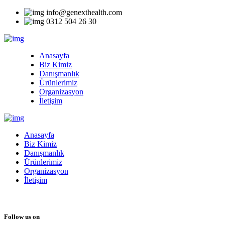
info@genexthealth.com
0312 504 26 30
Anasayfa
Biz Kimiz
Danışmanlık
Ürünlerimiz
Organizasyon
İletişim
Anasayfa
Biz Kimiz
Danışmanlık
Ürünlerimiz
Organizasyon
İletişim
Follow us on