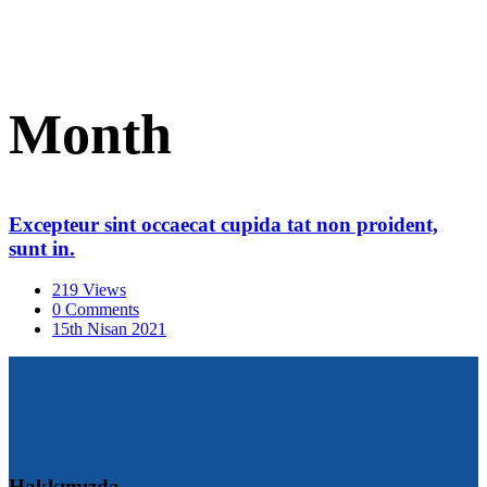
Month
Excepteur sint occaecat cupida tat non proident,
sunt in.
219 Views
0 Comments
15th Nisan 2021
Hakkımızda