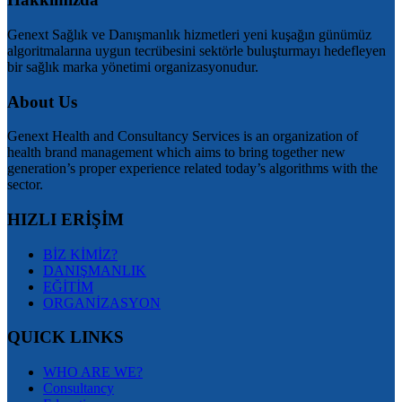
Genext Sağlık ve Danışmanlık hizmetleri yeni kuşağın günümüz
algoritmalarına uygun tecrübesini sektörle buluşturmayı hedefleyen
bir sağlık marka yönetimi organizasyonudur.
About Us
Genext Health and Consultancy Services is an organization of
health brand management which aims to bring together new
generation’s proper experience related today’s algorithms with the
sector.
HIZLI ERİŞİM
BİZ KİMİZ?
DANIŞMANLIK
EĞİTİM
ORGANİZASYON
QUICK LINKS
WHO ARE WE?
Consultancy